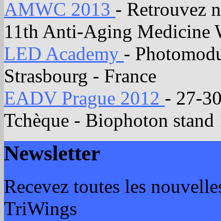
AMWC 2013
- Retrouvez
11th Anti-Aging Medicine
LED Academy
- Photomodu
Strasbourg - France
EADV Prague 2012
- 27-30
Tchèque - Biophoton stand
Newsletter
Recevez toutes les nouvelles
TriWings