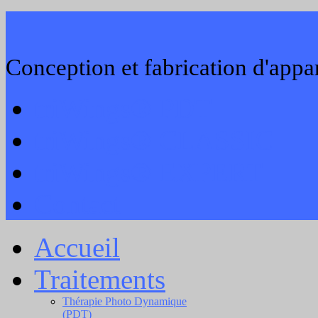
Conception et fabrication d'appar
triWings® PDT
triWings® CLASSIC
triWings® EXPERT
Contact
Accueil
Traitements
Thérapie Photo Dynamique
(PDT)