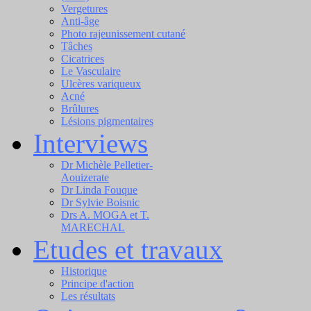
Vergetures
Anti-âge
Photo rajeunissement cutané
Tâches
Cicatrices
Le Vasculaire
Ulcères variqueux
Acné
Brûlures
Lésions pigmentaires
Interviews
Dr Michèle Pelletier-
Aouizerate
Dr Linda Fouque
Dr Sylvie Boisnic
Drs A. MOGA et T.
MARECHAL
Etudes et travaux
Historique
Principe d'action
Les résultats