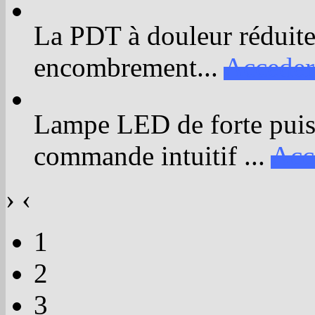
La PDT à douleur réduite 
encombrement...
Acceder
Lampe LED de forte puiss
commande intuitif ...
Acc
›
‹
1
2
3