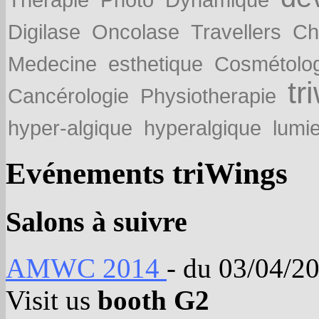
Digilase
Oncolase
Travellers
Ch
Medecine
esthetique
Cosmétolog
tr
Cancérologie
Physiotherapie
hyper-algique
hyperalgique
lumi
Evénements triWings
Salons à suivre
AMWC 2014
- du 03/04/2
Visit us
booth G2