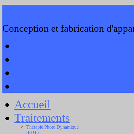
Conception et fabrication d'appar
triWings® PDT
triWings® CLASSIC
triWings® EXPERT
Contact
Accueil
Traitements
Thérapie Photo Dynamique
(PDT)