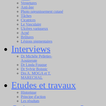
Vergetures
Anti-âge
Photo rajeunissement cutané
Tâches
Cicatrices
Le Vasculaire
Ulcères variqueux
Acné
Brûlures
Lésions pigmentaires
Interviews
Dr Michèle Pelletier-
Aouizerate
Dr Linda Fouque
Dr Sylvie Boisnic
Drs A. MOGA et T.
MARECHAL
Etudes et travaux
Historique
Principe d'action
Les résultats